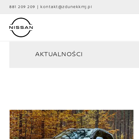
Przejdź
881 209 209
|
kontakt@zdunekkmj.pl
do
zawartości
AKTUALNOŚCI