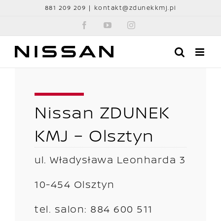
Przejdź
881 209 209
|
kontakt@zdunekkmj.pl
do
Facebook
YouTube
Instagram
zawartości
Nissan ZDUNEK
KMJ – Olsztyn
ul. Władysława Leonharda 3
10-454 Olsztyn
tel. salon: 884 600 511