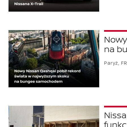
Nowy 
na b
Paryż, F
Nissa
funkc