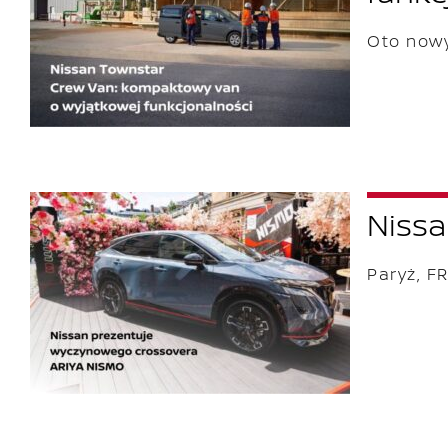
Oto nowy
Nissa
Paryż, F