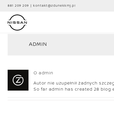
Przejdź
881 209 209
|
kontakt@zdunekkmj.pl
do
zawartości
ADMIN
O
admin
Autor nie uzupełnił żadnych szcze
So far admin has created 28 blog e