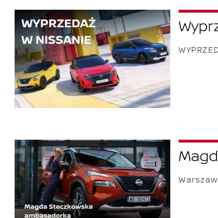
Wyprz
WYPRZED
Magda
Warszawa