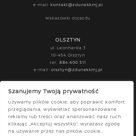
e-mail:
kontakt@zdunekkmj.pl
Wskazówki dojazdu
OLSZTYN
ul. Leonharda 3
10-454 Olsztyn
tel.:
884 600 511
e-mail:
olsztyn@zdunekkmj.pl
Wskazówki dojazdu
Szanujemy Twoją prywatność
Używamy plików cookie, aby poprawić komfort
Facebook
YouTube
Instagram
przeglądania, wyświetlać spersonalizowane
reklamy lub treści oraz analizować nasz ruch.
Klikając „Akceptuj wszystko”, wyrażasz zgodę
na używanie przez nas plików cookie.