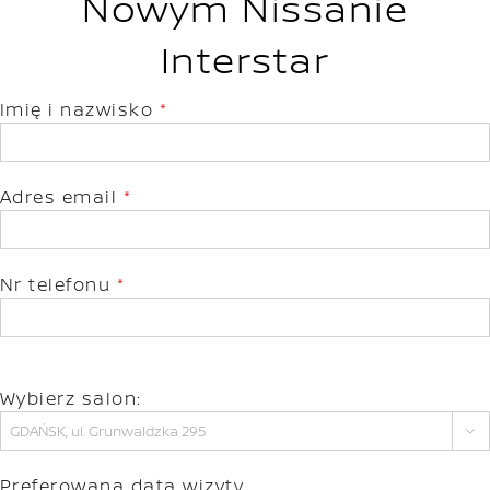
Nowym Nissanie
Interstar
Imię i nazwisko
*
Adres email
*
Nr telefonu
*
Wybierz salon:

Preferowana data wizyty