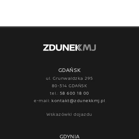
GDAŃSK
ul. Grunwaldzka 295
80-314 GDAŃSK
tel.:
58 600 18 00
e-mail:
kontakt@zdunekkmj.pl
Wskazówki dojazdu
GDYNIA