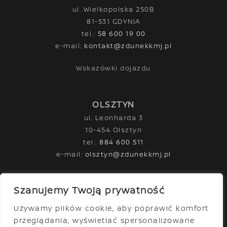
ul. Wielkopolska 250B
81-531 GDYNIA
tel.:
58 600 19 00
e-mail:
kontakt@zdunekkmj.pl
Wskazówki dojazdu
OLSZTYN
ul. Leonharda 3
10-454 Olsztyn
tel.:
884 600 511
e-mail:
olsztyn@zdunekkmj.pl
Wskazówki dojazdu
Szanujemy Twoją prywatność
Używamy plików cookie, aby poprawić komfort
Facebook
YouTube
Instagram
przeglądania, wyświetlać spersonalizowane