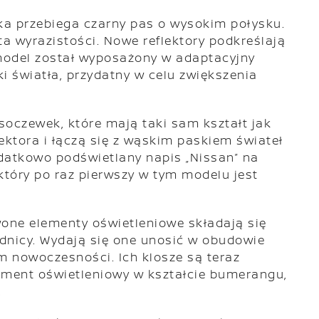
aka przebiega czarny pas o wysokim połysku.
ta wyrazistości. Nowe reflektory podkreślają
 model został wyposażony w adaptacyjny
i światła, przydatny w celu zwiększenia
 soczewek, które mają taki sam kształt jak
lektora i łączą się z wąskim paskiem świateł
odatkowo podświetlany napis „Nissan” na
który po raz pierwszy w tym modelu jest
rwone elementy oświetleniowe składają się
odnicy. Wydają się one unosić w obudowie
om nowoczesności. Ich klosze są teraz
ement oświetleniowy w kształcie bumerangu,
.