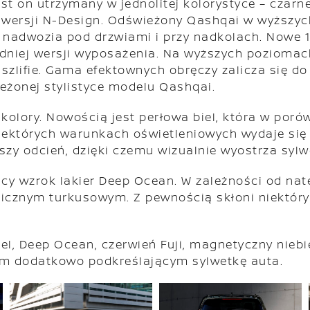
est on utrzymany w jednolitej kolorystyce – czar
 wersji N-Design. Odświeżony Qashqai w wyższyc
adwozia pod drzwiami i przy nadkolach. Nowe 18
edniej wersji wyposażenia. Na wyższych poziomac
zlifie. Gama efektownych obręczy zalicza się do 
ieżonej stylistyce modelu Qashqai.
kolory. Nowością jest perłowa biel, która w por
iektórych warunkach oświetleniowych wydaje się w
szy odcień, dzięki czemu wizualnie wyostrza syl
ący wzrok lakier Deep Ocean. W zależności od nat
icznym turkusowym. Z pewnością skłoni niektóry
el, Deep Ocean, czerwień Fuji, magnetyczny niebi
em dodatkowo podkreślającym sylwetkę auta.