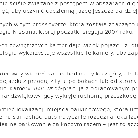
ie ściśle związane z postępem w obszarach digita
ć, aby uczynić codzienną jazdę jeszcze bardziej 
pnych w tym crossoverze, która została znacząco
gia Nissana, której początki sięgają 2007 roku.
ech zewnętrznych kamer daje widok pojazdu z lo
logia wykorzystuje wszystkie te kamery, aby za
kierowcy widzieć samochód nie tylko z góry, ale
pojazdu z przodu, z tyłu, po bokach lub od stro
enie. Kamery 360° współpracują z opracowanym 
ygnał dźwiękowy, gdy wykryje ruchomą przeszkod
amięć lokalizacji miejsca parkingowego, która u
emu samochód automatycznie rozpozna lokalizacj
dealne parkowanie za każdym razem – jest to szc