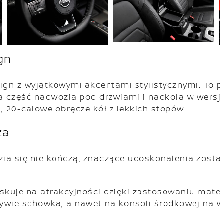
gn
n z wyjątkowymi akcentami stylistycznymi. To pro
a część nadwozia pod drzwiami i nadkola w wersj
, 20-calowe obręcze kół z lekkich stopów.
za
ia się nie kończą, znaczące udoskonalenia zost
kuje na atrakcyjności dzięki zastosowaniu materi
ywie schowka, a nawet na konsoli środkowej na 