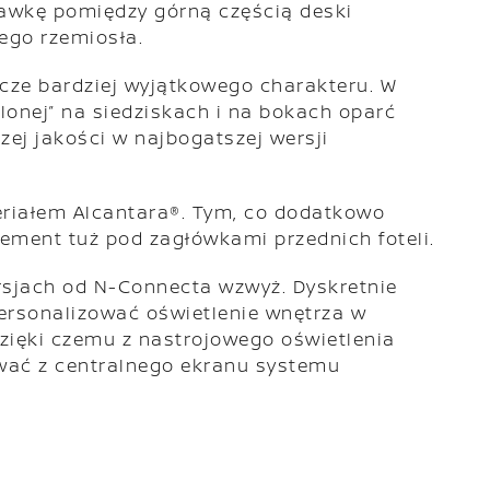
tawkę pomiędzy górną częścią deski
iego rzemiosła.
cze bardziej wyjątkowego charakteru. W
onej” na siedziskach i na bokach oparć
ej jakości w najbogatszej wersji
eriałem Alcantara®. Tym, co dodatkowo
lement tuż pod zagłówkami przednich foteli.
rsjach od N-Connecta wzwyż. Dyskretnie
ersonalizować oświetlenie wnętrza w
dzięki czemu z nastrojowego oświetlenia
wać z centralnego ekranu systemu