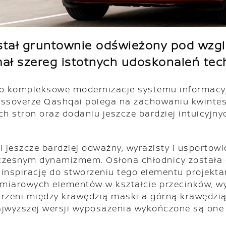
stał gruntownie odświeżony pod wzg
mał szereg istotnych udoskonaleń tec
o kompleksowe modernizacje systemu informacyj
crossoverze Qashqai polega na zachowaniu kwinte
 stron oraz dodaniu jeszcze bardziej intuicyjny
eszcze bardziej odważny, wyrazisty i usportowio
czesnym dynamizmem. Osłona chłodnicy została 
inspirację do stworzeniu tego elementu projektan
wymiarowych elementów w kształcie przecinków, 
trzeni między krawędzią maski a górną krawędzią 
W najwyższej wersji wyposażenia wykończone są o