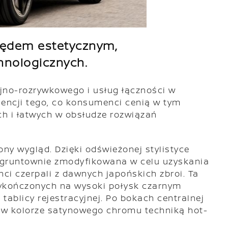
lędem estetycznym,
hnologicznych.
no-rozrywkowego i usług łączności w
sencji tego, co konsumenci cenią w tym
ch i łatwych w obsłudze rozwiązań
ny wygląd. Dzięki odświeżonej stylistyce
gruntownie zmodyfikowana w celu uzyskania
ci czerpali z dawnych japońskich zbroi. Ta
wykończonych na wysoki połysk czarnym
tablicy rejestracyjnej. Po bokach centralnej
ne w kolorze satynowego chromu techniką hot-