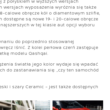
nej z połyskiem w wyższych wersjach
h wersjach wyposażenia wyróżnia się także
-calowe obręcze kół o diamentowym szlifie,
h dostępne są nowe 19‑ i 20‑calowe obręcze
najszerszych w tej klasie aut opcji wyboru
ównaniu do poprzednio stosowanej
ręcz lśnić. Z kolei perłowa czerń zastępuje
wetkę modelu Qashqai.
ężenia światła jego kolor wydaje się wpadać
ch do zastanawiania się: „czy ten samochód
eski i szary Ceramic – jest także dostępnych