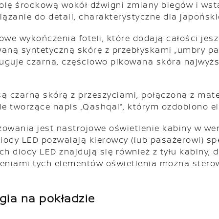
solę środkową wokół dźwigni zmiany biegów i ws
iązanie do detali, charakterystyczne dla japońsk
 wykończenia foteli, które dodają całości jesz
ną syntetyczną skórę z przebłyskami „umbry pal
ługuje czarna, częściowo pikowana skóra najwyższ
są czarną skórą z przeszyciami, połączoną z mat
enie tworzące napis „Qashqai”, którym ozdobiono e
owania jest nastrojowe oświetlenie kabiny w we
iody LED pozwalają kierowcy (lub pasażerowi) sp
ch diody LED znajdują się również z tyłu kabiny, 
eniami tych elementów oświetlenia można stero
gia na pokładzie