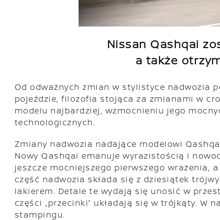
Nissan Qashqai zo
a także otrzy
Od odważnych zmian w stylistyce nadwozia p
pojeździe, filozofia stojąca za zmianami w 
modelu najbardziej, wzmocnieniu jego mocnych
technologicznych.
Zmiany nadwozia nadające modelowi Qashqai j
Nowy Qashqai emanuje wyrazistością i nowo
jeszcze mocniejszego pierwszego wrażenia, a 
część nadwozia składa się z dziesiątek trój
lakierem. Detale te wydają się unosić w przes
części „przecinki” układają się w trójkąty. 
stampingu.