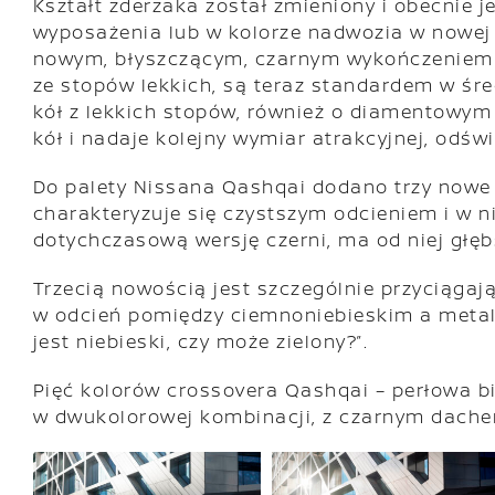
Kształt zderzaka został zmieniony i obecnie j
wyposażenia lub w kolorze nadwozia w nowej
nowym, błyszczącym, czarnym wykończeniem n
ze stopów lekkich, są teraz standardem w śr
kół z lekkich stopów, również o diamentowym s
kół i nadaje kolejny wymiar atrakcyjnej, odśw
Do palety Nissana Qashqai dodano trzy nowe 
charakteryzuje się czystszym odcieniem i w n
dotychczasową wersję czerni, ma od niej głęb
Trzecią nowością jest szczególnie przyciągaj
w odcień pomiędzy ciemnoniebieskim a metal
jest niebieski, czy może zielony?”.
Pięć kolorów crossovera Qashqai – perłowa bi
w dwukolorowej kombinacji, z czarnym dach