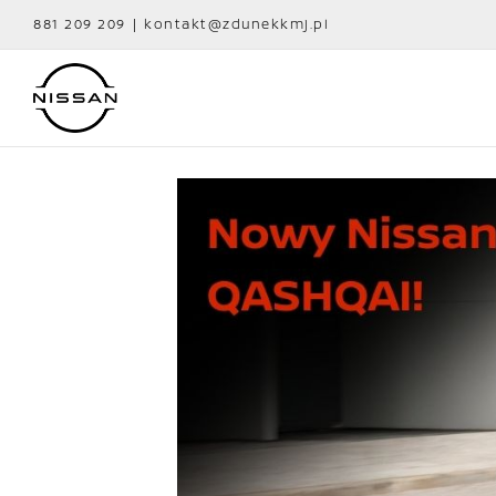
Przejdź
881 209 209
|
kontakt@zdunekkmj.pl
do
zawartości