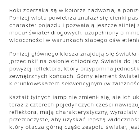
Boki zderzaka są w kolorze nadwozia, a poniż
Poniżej wlotu powietrza znalazł się cienki pa
charakter pojazdu i pozwalają jeszcze silni
moduł świateł drogowych, uzupełniony o mniej
widoczności w warunkach słabego oświetleni
Poniżej głównego klosza znajdują się światła 
„przecinki” na osłonie chłodnicy. Światła do 
powyżej reflektora, który przypomina jednost
zewnętrznych końcach. Górny element świateł 
kierunkowskazem sekwencyjnym (w zależnośc
Kształt tylnych lamp nie zmienił się, ale ich
teraz z czterech pojedynczych części nawiązu
reflektora, mają charakterystyczny, wyrazisty
przezroczyste, aby uzyskać lepszą widoczno
który otacza górną część zespołu świateł, j