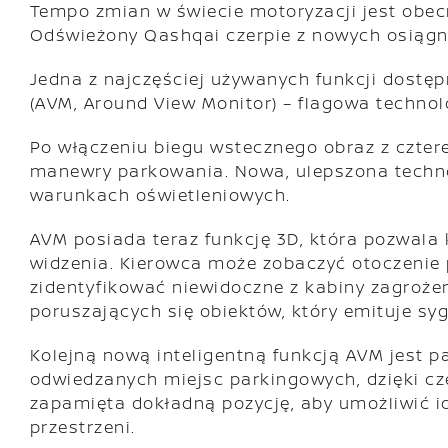
Tempo zmian w świecie motoryzacji jest obecn
Odświeżony Qashqai czerpie z nowych osiągnię
Jedna z najczęściej używanych funkcji dostę
(AVM, Around View Monitor) – flagowa technolo
Po włączeniu biegu wstecznego obraz z czter
manewry parkowania. Nowa, ulepszona techno
warunkach oświetleniowych.
AVM posiada teraz funkcję 3D, która pozwala 
widzenia. Kierowca może zobaczyć otoczenie 
zidentyfikować niewidoczne z kabiny zagroż
poruszających się obiektów, który emituje s
Kolejną nową inteligentną funkcją AVM jest p
odwiedzanych miejsc parkingowych, dzięki cz
zapamięta dokładną pozycję, aby umożliwić i
przestrzeni.