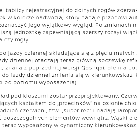
ej tablicy rejestracyjnej do dolnych rogów zderz
sek w kolorze nadwozia, który nadaje przodowi au
ej zaznaczyć jego wyjątkowy wygląd. Po zmianach
szą jednostkę zapewniającą szerszy rozsył wiązk
a czy mgły.
do jazdy dziennej składające się z pięciu małych
jazdy dziennej otaczają teraz główną soczewkę ref
kę znaną z poprzedniej wersji Qashqai, ale ma d
do jazdy dziennej zmienia się w kierunkowskaz, 
i od poziomu wyposażenia).
 układ pod kloszami został przeprojektowany. Cze
jących kształtem do „przecinków” na osłonie chł
 odcień czerwieni, tzw. „super red” i nadają lamp
ść poszczególnych elementów wewnątrz. Wąski el
est teraz wyposażony w dynamiczny kierunkowskaz