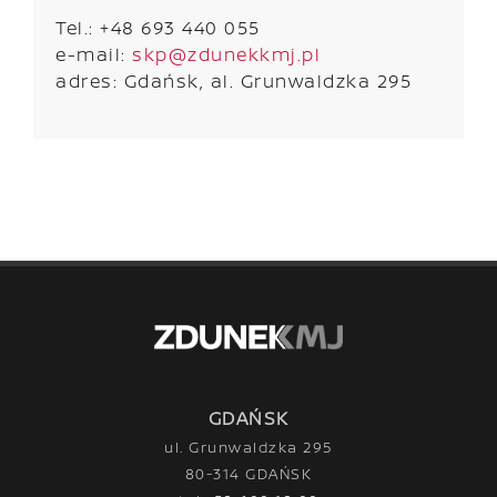
Tel.: +48 693 440 055
e-mail:
skp@zdunekkmj.pl
adres: Gdańsk, al. Grunwaldzka 295
GDAŃSK
ul. Grunwaldzka 295
80-314 GDAŃSK