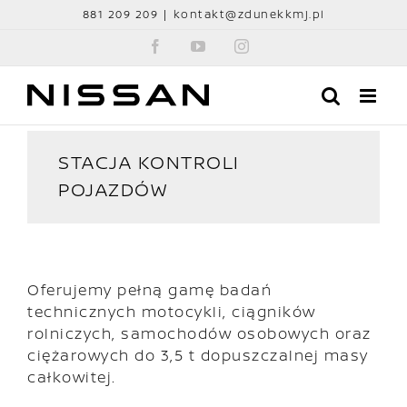
Przejdź
881 209 209
|
kontakt@zdunekkmj.pl
do
Facebook
YouTube
Instagram
zawartości
STACJA KONTROLI
POJAZDÓW
Oferujemy pełną gamę badań
technicznych motocykli, ciągników
rolniczych, samochodów osobowych oraz
ciężarowych do 3,5 t dopuszczalnej masy
całkowitej.