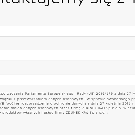
zporządzenia Parlamentu Europejskiego i Rady (UE) 2016/679 z dnia 27 k
związku z przetwarzaniem danych osobowych i w sprawie swobodnego pr
 (ogólne rozporządzenie o ochronie danych) z dnia 27 kwietnia 2016 r. (D
anie moich danych osobowych przez firmę ZDUNEK KMJ Sp z o.o. w celac
 produktów własnych i usług firmy ZDUNEK KMJ Sp z o.o. :