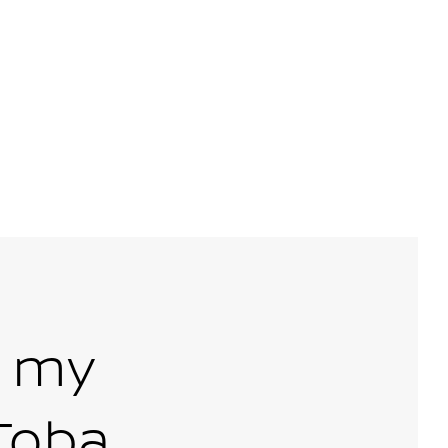
a my
Tobą