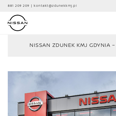
Przejdź
881 209 209
|
kontakt@zdunekkmj.pl
do
zawartości
NISSAN ZDUNEK KMJ GDYNIA –