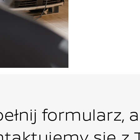
ełnij formularz, 
ntaktujemy się z 