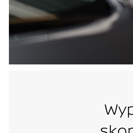
Wyp
sko