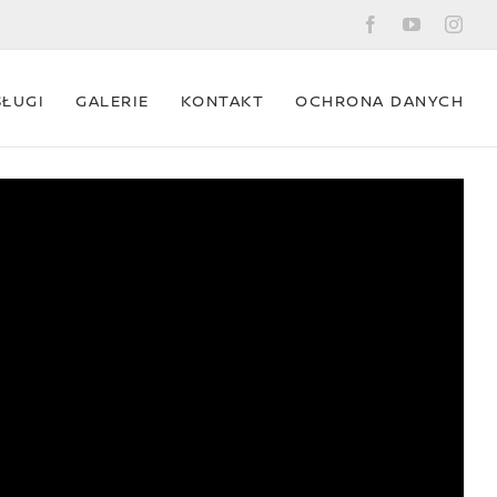
Facebook
YouTube
Ins
SŁUGI
GALERIE
KONTAKT
OCHRONA DANYCH