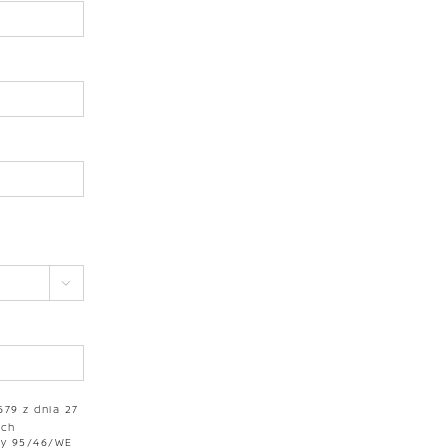

679 z dnia 27
ych
wy 95/46/WE