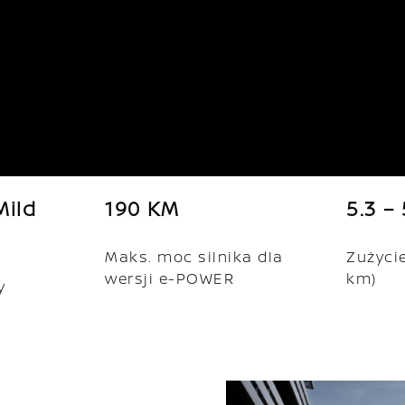
ild
190 KM
5.3 – 
Maks. moc silnika dla
Zużycie
wersji e-POWER
km)
y