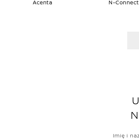
Acenta
N-Connec
U
N
Imię i n