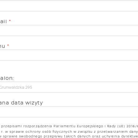
ail
*
onu
*
alon:
ana data wizyty
 przepisami rozporządzenia Parlamentu Europejskiego i Rady (UE) 2016/
6 r. w sprawie ochrony osób fizycznych w związku z przetwarzaniem dan
w sprawie swobodnego przepływu takich danych oraz uchylenia dyrekty