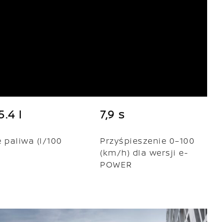
5.4 l
7,9 s
 paliwa (l/100
Przyśpieszenie 0–100
(km/h) dla wersji e-
POWER