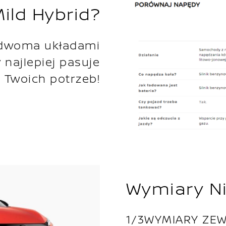
ild Hybrid?
 dwoma układami
 najlepiej pasuje
 Twoich potrzeb!
Wymiary N
1/3WYMIARY ZE