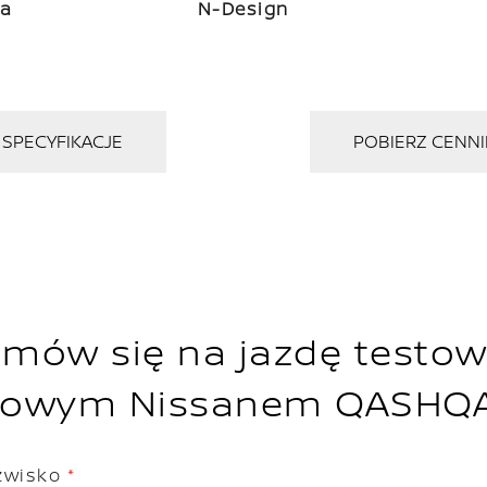
ta
N-Design
SPECYFIKACJE
POBIERZ CENNI
mów się na jazdę testo
owym Nissanem QASHQA
azwisko
*