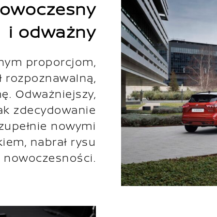
 nowoczesny
i odważny
znym proporcjom,
ł rozpoznawalną,
ę. Odważniejszy,
ak zdecydowanie
 zupełnie nowymi
kiem, nabrał rysu
nowoczesności.