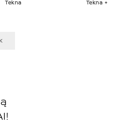
Tekna
Tekna +
K
wą
I!