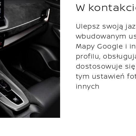
W kontakci
Ulepsz swoją ja
wbudowanym usł
Mapy Google i in
profilu, obsługu
dostosowuje się 
tym ustawień fote
innych