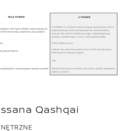
issana Qashqai
WNĘTRZNE