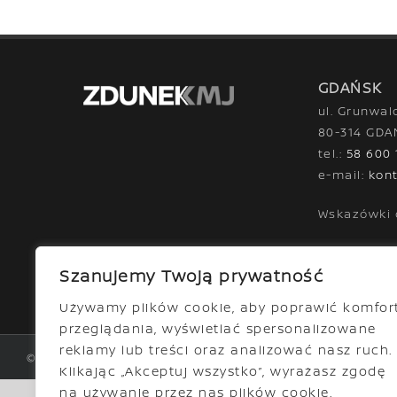
GDAŃSK
ul. Grunwal
80-314 GDA
tel.:
58 600 
e-mail:
kon
Wskazówki 
Szanujemy Twoją prywatność
Używamy plików cookie, aby poprawić komfor
przeglądania, wyświetlać spersonalizowane
reklamy lub treści oraz analizować nasz ruch.
©
2026 | Nissan ZDUNEK KMJ
Klikając „Akceptuj wszystko”, wyrażasz zgodę
na używanie przez nas plików cookie.