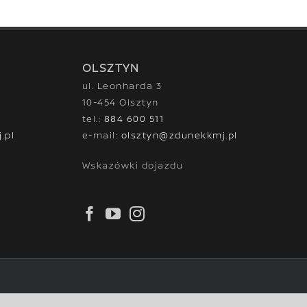
OLSZTYN
ul. Leonharda 3
10-454 Olsztyn
tel.:
884 600 511
.pl
e-mail:
olsztyn@zdunekkmj.pl
Wskazówki dojazdu
Facebook
YouTube
Instagram