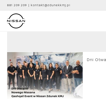
Przejdź
881 209 209
|
kontakt@zdunekkmj.pl
do
zawartości
Dni Otw