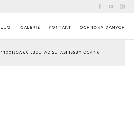
Facebook
YouTube
Ins
SŁUGI
GALERIE
KONTAKT
OCHRONA DANYCH
zaimportować tagu wpisu %s
nissan gdynia