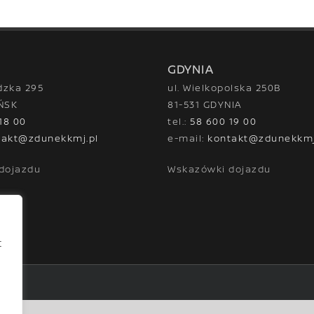
GDYNIA
dzka 295
ul. Wielkopolska 250B
ŃSK
81-531 GDYNIA
18 00
tel.:
58 600 19 00
takt@zdunekkmj.pl
e-mail:
kontakt@zdunekkmj
dojazdu
Wskazówki dojazdu
t