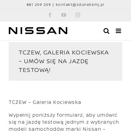
Przejdź
881 209 209
|
kontakt@zdunekkmj.pl
do
Facebook
YouTube
Instagram
zawartości
TCZEW, GALERIA KOCIEWSKA
– UMÓW SIĘ NA JAZDĘ
TESTOWĄ!
TCZEW – Galeria Kociewska
Wypełnij poniższy formularz, aby umówić
się na jazdę testową jednym z wybranych
modeli samochodów marki Nissan –