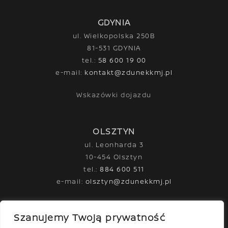
GDYNIA
ul. Wielkopolska 250B
81-531 GDYNIA
tel.:
58 600 19 00
e-mail:
kontakt@zdunekkmj.pl
Wskazówki dojazdu
OLSZTYN
ul. Leonharda 3
10-454 Olsztyn
tel.:
884 600 511
e-mail:
olsztyn@zdunekkmj.pl
Wskazówki dojazdu
Szanujemy Twoją prywatność