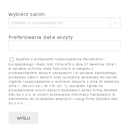
Wybierz salon:

Preferowana data wizyty
Zgodnie z przepisami rozporządzenia Parlamentu
Europejskiego i Rady (UE) 2016/679 z dnia 27 kwietnia 2016 r.
w sprawie ochrony osób fizycznych w związku z
przetwarzaniem danych osobowych i w sprawie swobodnego
przepływu takich danych oraz uchylenia dyrektywy 95/46/WE
(ogólne rozporządzenie o ochronie danych) z dnia 27 kwietnia
2016 r. (Dz.Urz.UE.L Nr 119, str. 1), wyrażam zgodę na
przetwarzanie moich danych osobowych przez firmę ZDUNEK
KMJ Sp z o.o. w celach przesyłania informacji handlowych w
odniesieniu do produktów własnych i usług firmy ZDUNEK KMJ
Sp z o.o. :