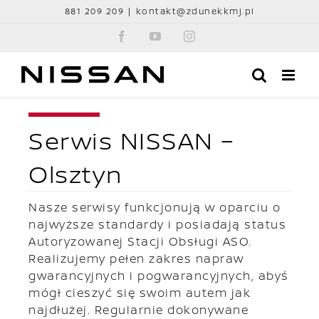
Przejdź
881 209 209
|
kontakt@zdunekkmj.pl
do
Facebook
YouTube
Instagram
zawartości
Serwis NISSAN –
Olsztyn
Nasze serwisy funkcjonują w oparciu o
najwyższe standardy i posiadają status
Autoryzowanej Stacji Obsługi ASO.
Realizujemy pełen zakres napraw
gwarancyjnych i pogwarancyjnych, abyś
mógł cieszyć się swoim autem jak
najdłużej. Regularnie dokonywane