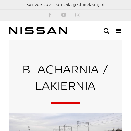
Przejdź
881 209 209
|
kontakt@zdunekkmj.pl
do
Facebook
YouTube
Instagram
zawartości
BLACHARNIA /
LAKIERNIA